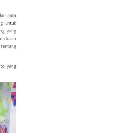
dan para
ng untuk
ng yang
ma kasih
tentang
oto yang