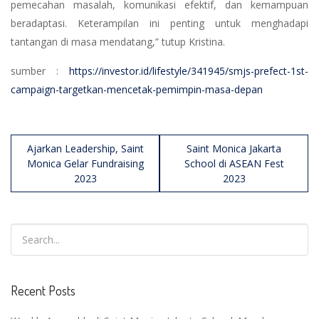
pemecahan masalah, komunikasi efektif, dan kemampuan
beradaptasi. Keterampilan ini penting untuk menghadapi
tantangan di masa mendatang,” tutup Kristina.
sumber :
https://investor.id/lifestyle/341945/smjs-prefect-1st-
campaign-targetkan-mencetak-pemimpin-masa-depan
Post
Ajarkan Leadership, Saint
Saint Monica Jakarta
navigation
Monica Gelar Fundraising
School di ASEAN Fest
2023
2023
Recent Posts